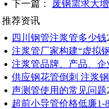
下一篇：
废钢需求大增
推荐资讯
四川钢管注浆管多少钱
注浆管厂家构建“虚拟钢
注浆管品牌、产品、企
供应钢花管倒刺 注浆钢
声测管使用的常见问题
超前小导管价格低廉1-