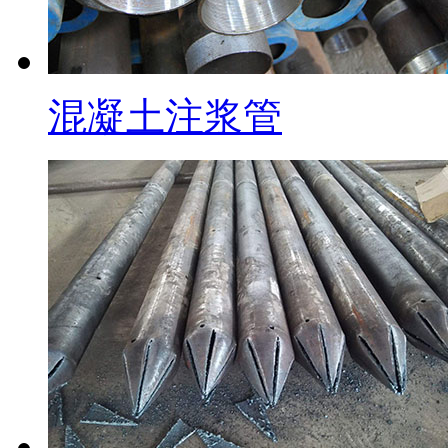
混凝土注浆管